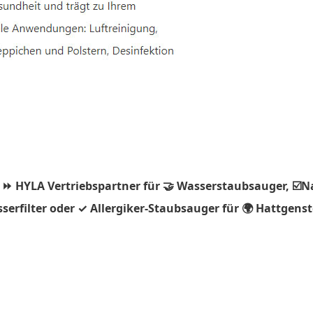
 ⏩ HYLA Vertriebspartner für 🤝 Wasserstaubsauger, ☑️N
erfilter oder ✓ Allergiker-Staubsauger für 🌍 Hattgenst