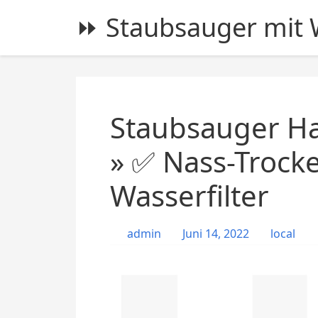
S
⏩ Staubsauger mit W
k
i
p
t
o
c
Staubsauger Ha
o
n
» ✅ Nass-Trock
t
Wasserfilter
e
n
t
admin
Juni 14, 2022
local