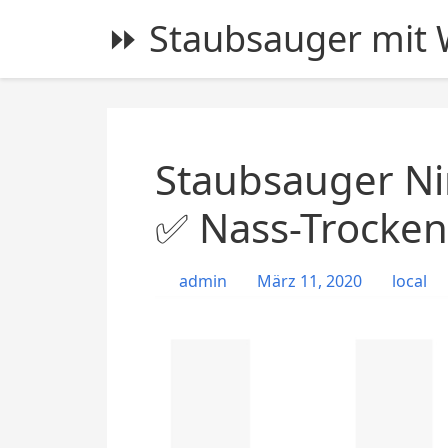
S
⏩ Staubsauger mit W
k
i
p
t
o
c
Staubsauger Ni
o
n
✅ Nass-Trocke
t
e
admin
März 11, 2020
local
n
t