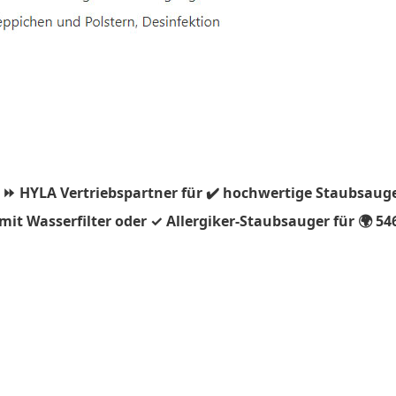
 ⏩ HYLA Vertriebspartner für ✔️ hochwertige Staubsauge
it Wasserfilter oder ✓ Allergiker-Staubsauger für 🌍 5