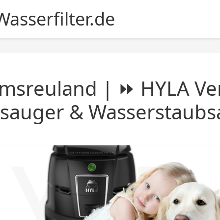
asserfilter.de
msreuland | ⏩ HYLA Ver
nsauger & Wasserstaubs