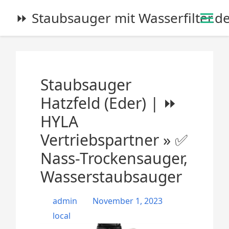
S
⏩ Staubsauger mit Wasserfilter.d
k
i
p
t
o
Staubsauger
c
o
Hatzfeld (Eder) | ⏩
n
HYLA
t
e
Vertriebspartner » ✅
n
Nass-Trockensauger,
t
Wasserstaubsauger
admin
November 1, 2023
local