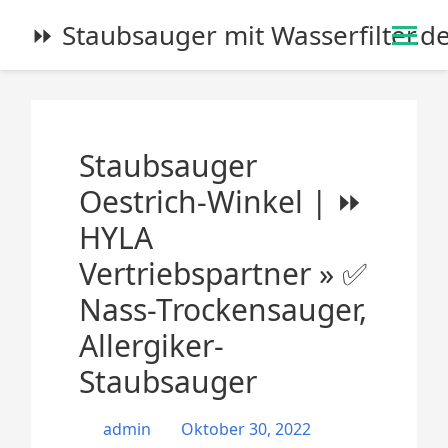
S
⏩ Staubsauger mit Wasserfilter.d
k
i
p
t
o
Staubsauger
c
o
Oestrich-Winkel | ⏩
n
HYLA
t
e
Vertriebspartner » ✅
n
Nass-Trockensauger,
t
Allergiker-
Staubsauger
admin
Oktober 30, 2022