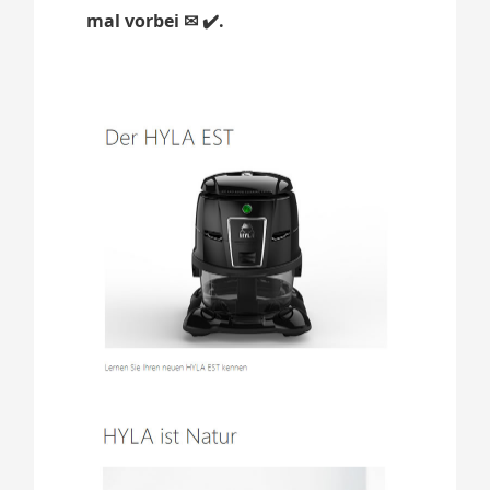
mal vorbei ✉ ✔️.