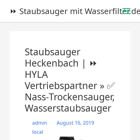
S
⏩ Staubsauger mit Wasserfilter.d
k
i
p
t
o
Staubsauger
c
o
Heckenbach | ⏩
n
HYLA
t
e
Vertriebspartner » ✅
n
Nass-Trockensauger,
t
Wasserstaubsauger
admin
August 16, 2019
local