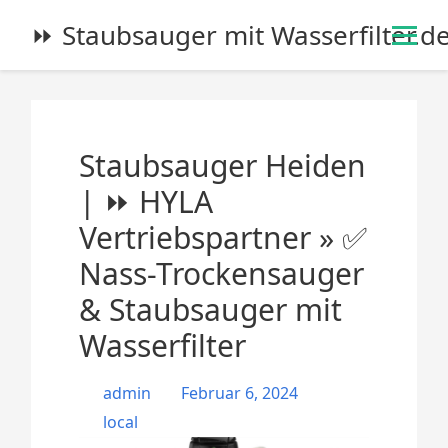
S
⏩ Staubsauger mit Wasserfilter.d
k
i
p
t
o
Staubsauger Heiden
c
o
| ⏩ HYLA
n
Vertriebspartner » ✅
t
e
Nass-Trockensauger
n
& Staubsauger mit
t
Wasserfilter
admin
Februar 6, 2024
local