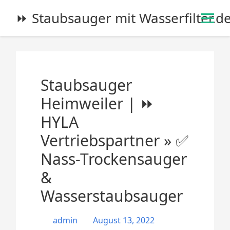
S
⏩ Staubsauger mit Wasserfilter.d
k
i
p
t
o
Staubsauger
c
o
Heimweiler | ⏩
n
HYLA
t
e
Vertriebspartner » ✅
n
Nass-Trockensauger
t
&
Wasserstaubsauger
admin
August 13, 2022