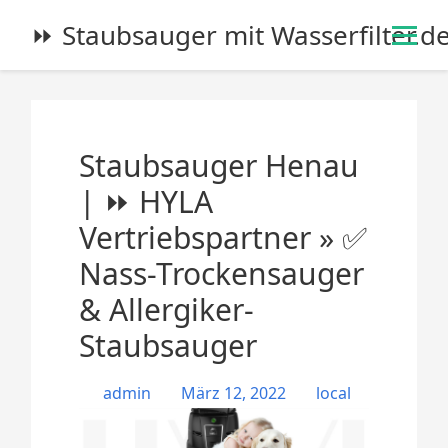
S
⏩ Staubsauger mit Wasserfilter.d
k
i
p
t
o
Staubsauger Henau
c
o
| ⏩ HYLA
n
Vertriebspartner » ✅
t
e
Nass-Trockensauger
n
& Allergiker-
t
Staubsauger
admin
März 12, 2022
local