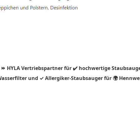
 ⏩ HYLA Vertriebspartner für ✔️ hochwertige Staubsauge
asserfilter und ✓ Allergiker-Staubsauger für 🌍 Hennwei