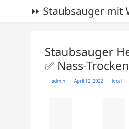
S
⏩ Staubsauger mit W
k
i
p
t
o
c
Staubsauger He
o
n
✅ Nass-Trocken
t
e
admin
April 12, 2022
local
n
t