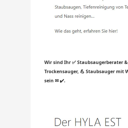
Wir sind Ihr ✅ Staubsaugerberater &
Trockensauger, 💪 Staubsauger mit W
sein ✉ ✔️.