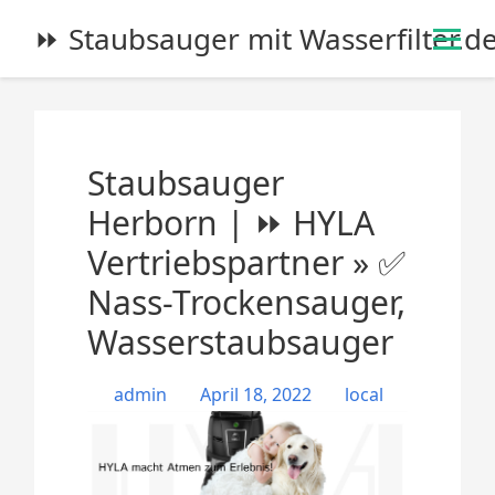
S
⏩ Staubsauger mit Wasserfilter.d
k
i
p
t
o
Staubsauger
c
o
Herborn | ⏩ HYLA
n
Vertriebspartner » ✅
t
e
Nass-Trockensauger,
n
Wasserstaubsauger
t
admin
April 18, 2022
local