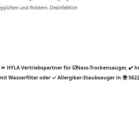
 ⏩ HYLA Vertriebspartner für ☑️Nass-Trockensauger, ✔️ 
t Wasserfilter oder ✓ Allergiker-Staubsauger in 🌍 562