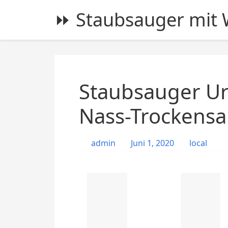
S
⏩ Staubsauger mit W
k
i
p
t
o
c
Staubsauger Ur
o
n
Nass-Trockensa
t
e
admin
Juni 1, 2020
local
n
t