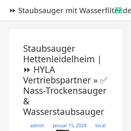
S
⏩ Staubsauger mit Wasserfilter.d
k
i
p
t
o
Staubsauger
c
o
Hettenleidelheim |
n
⏩ HYLA
t
e
Vertriebspartner » ✅
n
Nass-Trockensauger
t
&
Wasserstaubsauger
admin
Januar 15, 2024
local