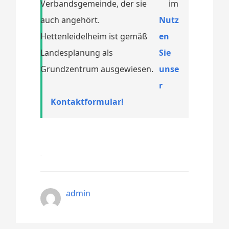
Verbandsgemeinde, der sie
auch angehört.
Nutz
Hettenleidelheim ist gemäß
en
Landesplanung als
Sie
Grundzentrum ausgewiesen.
unse
r
Kontaktformular!
admin