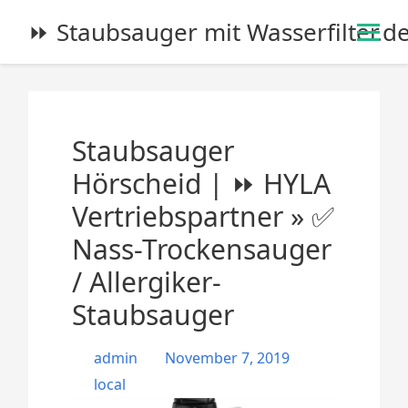
S
⏩ Staubsauger mit Wasserfilter.d
k
i
p
t
o
Staubsauger
c
o
Hörscheid | ⏩ HYLA
n
Vertriebspartner » ✅
t
e
Nass-Trockensauger
n
/ Allergiker-
t
Staubsauger
admin
November 7, 2019
local