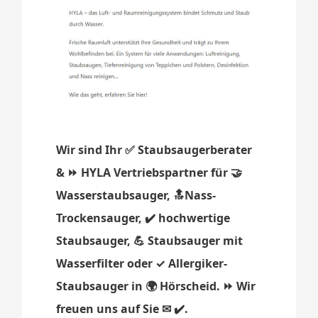
Wir sind Ihr ✅ Staubsaugerberater
& ⏩ HYLA Vertriebspartner für 🤝
Wasserstaubsauger, 🔝Nass-
Trockensauger, ✔️ hochwertige
Staubsauger, 💪 Staubsauger mit
Wasserfilter oder ✓ Allergiker-
Staubsauger in 🌍 Hörscheid. ⏩ Wir
freuen uns auf Sie ✉ ✔️.