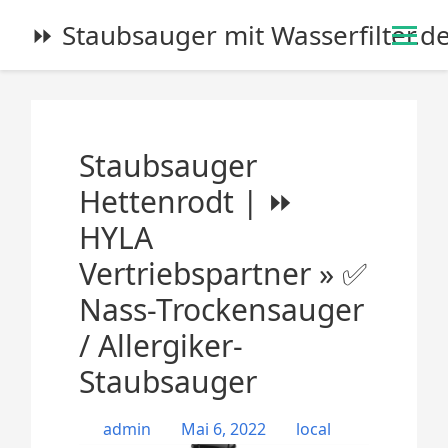
S
⏩ Staubsauger mit Wasserfilter.d
k
i
p
t
o
Staubsauger
c
o
Hettenrodt | ⏩
n
HYLA
t
e
Vertriebspartner » ✅
n
Nass-Trockensauger
t
/ Allergiker-
Staubsauger
admin
Mai 6, 2022
local