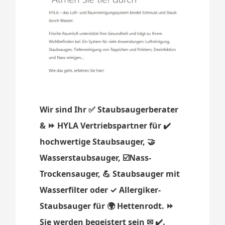
Wir sind Ihr ✅ Staubsaugerberater
& ⏩ HYLA Vertriebspartner für ✔️
hochwertige Staubsauger, 🤝
Wasserstaubsauger, ☑️Nass-
Trockensauger, 💪 Staubsauger mit
Wasserfilter oder ✓ Allergiker-
Staubsauger für 🌍 Hettenrodt. ⏩
Sie werden begeistert sein ✉ ✔️.