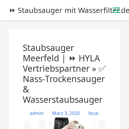
S
⏩ Staubsauger mit Wasserfilter.d
k
i
p
t
o
Staubsauger
c
o
Meerfeld | ⏩ HYLA
n
Vertriebspartner » ✅
t
e
Nass-Trockensauger
n
&
t
Wasserstaubsauger
admin
März 3, 2020
local