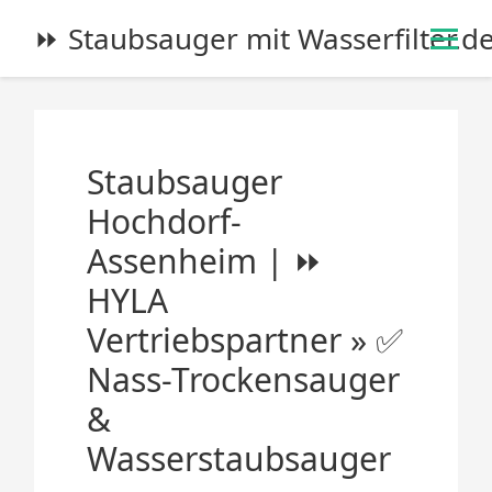
S
⏩ Staubsauger mit Wasserfilter.d
k
i
p
t
o
Staubsauger
c
o
Hochdorf-
n
Assenheim | ⏩
t
e
HYLA
n
Vertriebspartner » ✅
t
Nass-Trockensauger
&
Wasserstaubsauger