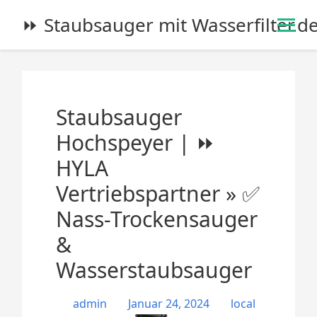
S
⏩ Staubsauger mit Wasserfilter.d
k
i
p
t
o
Staubsauger
c
o
Hochspeyer | ⏩
n
HYLA
t
e
Vertriebspartner » ✅
n
Nass-Trockensauger
t
&
Wasserstaubsauger
admin
Januar 24, 2024
local