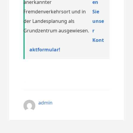
anerkannter
en
Fremdenverkehrsort und in
Sie
der Landesplanung als
unse
Grundzentrum ausgewiesen.
r
Kont
aktformular!
admin