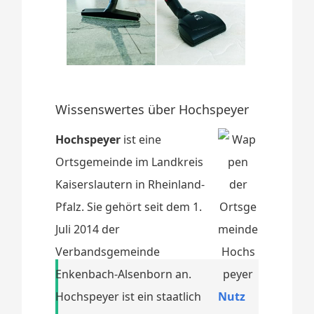
Wissenswertes über Hochspeyer
Hochspeyer
ist eine
Ortsgemeinde im Landkreis
Kaiserslautern in Rheinland-
Pfalz. Sie gehört seit dem 1.
Juli 2014 der
Verbandsgemeinde
Enkenbach-Alsenborn an.
Hochspeyer ist ein staatlich
Nutz