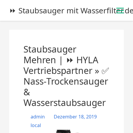
S
⏩ Staubsauger mit Wasserfilter.d
k
i
p
t
o
Staubsauger
c
o
Mehren | ⏩ HYLA
n
Vertriebspartner » ✅
t
e
Nass-Trockensauger
n
&
t
Wasserstaubsauger
admin
Dezember 18, 2019
local