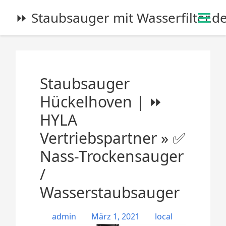
S
⏩ Staubsauger mit Wasserfilter.d
k
i
p
t
o
Staubsauger
c
o
Hückelhoven | ⏩
n
HYLA
t
e
Vertriebspartner » ✅
n
Nass-Trockensauger
t
/
Wasserstaubsauger
admin
März 1, 2021
local