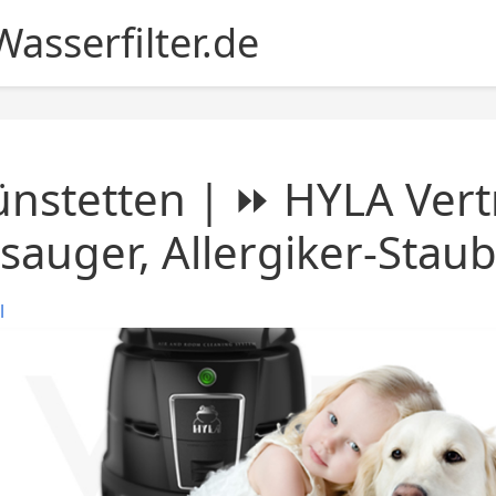
asserfilter.de
nstetten | ⏩ HYLA Vert
sauger, Allergiker-Stau
l