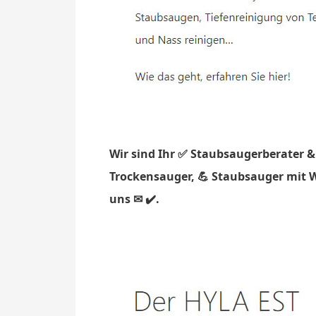
Wir sind Ihr ✅ Staubsaugerberater &
Trockensauger, 💪 Staubsauger mit W
uns ✉ ✔️.