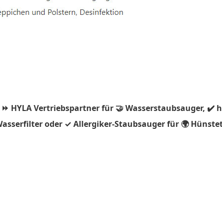
 ⏩ HYLA Vertriebspartner für 🤝 Wasserstaubsauger, ✔️ 
asserfilter oder ✓ Allergiker-Staubsauger für 🌍 Hünste