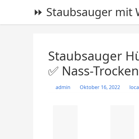
S
⏩ Staubsauger mit W
k
i
p
t
o
c
Staubsauger Hü
o
n
✅ Nass-Trocken
t
e
admin
Oktober 16, 2022
loca
n
t