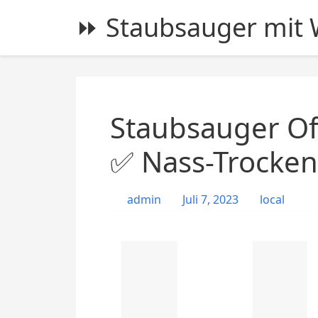
S
⏩ Staubsauger mit W
k
i
p
t
o
c
Staubsauger Of
o
n
✅ Nass-Trocken
t
e
admin
Juli 7, 2023
local
n
t