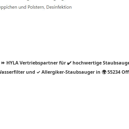
 ⏩ HYLA Vertriebspartner für ✔️ hochwertige Staubsauge
asserfilter und ✓ Allergiker-Staubsauger in 🌍 55234 Of