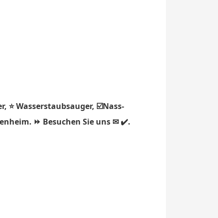
r, ⭐ Wasserstaubsauger, ☑️Nass-
fenheim. ⏩ Besuchen Sie uns ✉ ✔️.