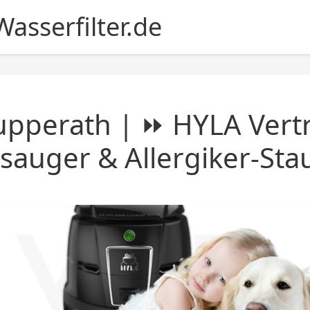
asserfilter.de
pperath | ⏩ HYLA Vertr
sauger & Allergiker-St