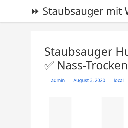
S
⏩ Staubsauger mit W
k
i
p
t
o
c
Staubsauger Hu
o
n
✅ Nass-Trocken
t
e
admin
August 3, 2020
local
n
t