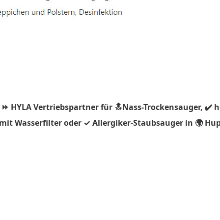
 ⏩ HYLA Vertriebspartner für 🔝Nass-Trockensauger, ✔️ 
it Wasserfilter oder ✓ Allergiker-Staubsauger in 🌍 Hu