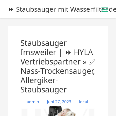
S
⏩ Staubsauger mit Wasserfilter.d
k
i
p
t
o
Staubsauger
c
o
Imsweiler | ⏩ HYLA
n
Vertriebspartner » ✅
t
e
Nass-Trockensauger,
n
Allergiker-
t
Staubsauger
admin
Juni 27, 2023
local