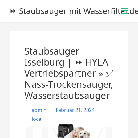
S
⏩ Staubsauger mit Wasserfilter.d
k
i
p
t
o
Staubsauger
c
o
Isselburg | ⏩ HYLA
n
Vertriebspartner » ✅
t
e
Nass-Trockensauger,
n
Wasserstaubsauger
t
admin
Februar 21, 2024
local