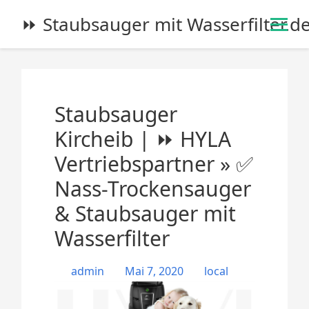
S
⏩ Staubsauger mit Wasserfilter.d
k
i
p
t
o
Staubsauger
c
o
Kircheib | ⏩ HYLA
n
Vertriebspartner » ✅
t
e
Nass-Trockensauger
n
& Staubsauger mit
t
Wasserfilter
admin
Mai 7, 2020
local