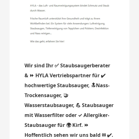
Wir sind Ihr ✅ Staubsaugerberater
& ⏩ HYLA Vertriebspartner für ✔️
hochwertige Staubsauger, 🔝Nass-
Trockensauger, 🤝
Wasserstaubsauger, 💪 Staubsauger
mit Wasserfilter oder ✓ Allergiker-
Staubsauger für 🌍 Kirf. ⏩
Hoffentlich sehen wir uns bald ✉ ✔️.