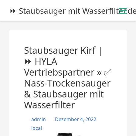
S
⏩ Staubsauger mit Wasserfilter.d
k
i
p
t
o
Staubsauger Kirf |
c
o
⏩ HYLA
n
Vertriebspartner » ✅
t
e
Nass-Trockensauger
n
& Staubsauger mit
t
Wasserfilter
admin
Dezember 4, 2022
local