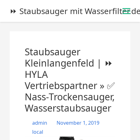
S
⏩ Staubsauger mit Wasserfilter.d
k
i
p
t
o
Staubsauger
c
o
Kleinlangenfeld | ⏩
n
HYLA
t
e
Vertriebspartner » ✅
n
Nass-Trockensauger,
t
Wasserstaubsauger
admin
November 1, 2019
local