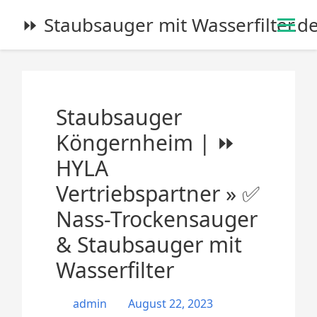
S
⏩ Staubsauger mit Wasserfilter.d
k
i
p
t
o
Staubsauger
c
o
Köngernheim | ⏩
n
HYLA
t
e
Vertriebspartner » ✅
n
Nass-Trockensauger
t
& Staubsauger mit
Wasserfilter
admin
August 22, 2023