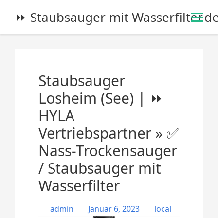
S
⏩ Staubsauger mit Wasserfilter.d
k
i
p
t
o
Staubsauger
c
o
Losheim (See) | ⏩
n
HYLA
t
e
Vertriebspartner » ✅
n
Nass-Trockensauger
t
/ Staubsauger mit
Wasserfilter
admin
Januar 6, 2023
local