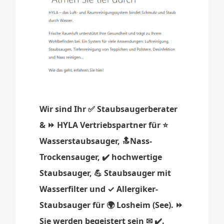
Wir sind Ihr ✅ Staubsaugerberater
& ⏩ HYLA Vertriebspartner für ⭐
Wasserstaubsauger, 🔝Nass-
Trockensauger, ✔️ hochwertige
Staubsauger, 💪 Staubsauger mit
Wasserfilter und ✓ Allergiker-
Staubsauger für 🌍 Losheim (See). ⏩
Sie werden begeistert sein ✉ ✔️.