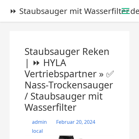
S
⏩ Staubsauger mit Wasserfilter.d
k
i
p
t
o
Staubsauger Reken
c
o
| ⏩ HYLA
n
Vertriebspartner » ✅
t
e
Nass-Trockensauger
n
/ Staubsauger mit
t
Wasserfilter
admin
Februar 20, 2024
local