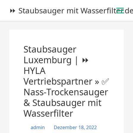
S
⏩ Staubsauger mit Wasserfilter.d
k
i
p
t
o
Staubsauger
c
o
Luxemburg | ⏩
n
HYLA
t
e
Vertriebspartner » ✅
n
Nass-Trockensauger
t
& Staubsauger mit
Wasserfilter
admin
Dezember 18, 2022