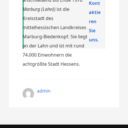
Kont
Marburg (Lahn)
) ist die
aktie
Kreisstadt des
ren
mittelhessischen Landkreises
Sie
Marburg-Biedenkopf. Sie liegt
uns.
an der Lahn und ist mit rund
74.000 Einwohnern die
achtgrößte Stadt Hessens.
admin