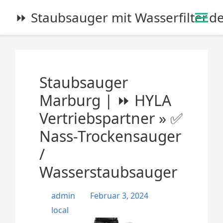
S
⏩ Staubsauger mit Wasserfilter.d
k
i
p
t
o
Staubsauger
c
o
Marburg | ⏩ HYLA
n
Vertriebspartner » ✅
t
e
Nass-Trockensauger
n
/
t
Wasserstaubsauger
admin
Februar 3, 2024
local