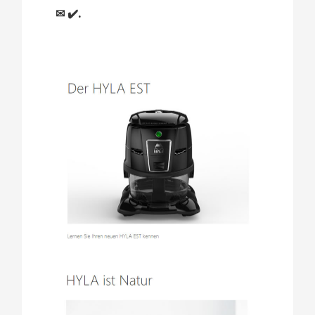
✉ ✔️.