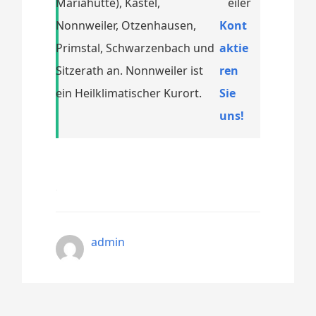
Mariahütte), Kastel,
Nonnweiler, Otzenhausen,
Kont
Primstal, Schwarzenbach und
aktie
Sitzerath an. Nonnweiler ist
ren
ein Heilklimatischer Kurort.
Sie
uns!
admin