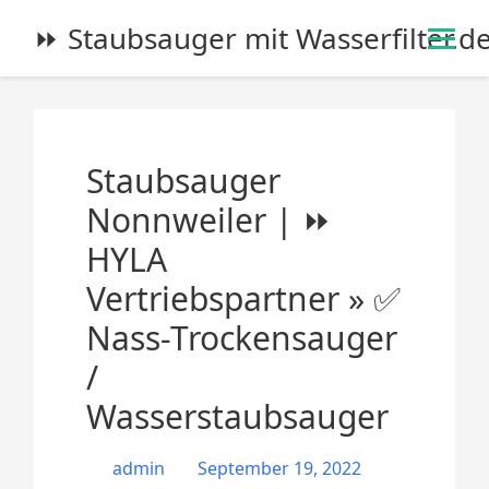
S
⏩ Staubsauger mit Wasserfilter.d
k
i
p
t
o
Staubsauger
c
o
Nonnweiler | ⏩
n
HYLA
t
e
Vertriebspartner » ✅
n
Nass-Trockensauger
t
/
Wasserstaubsauger
admin
September 19, 2022