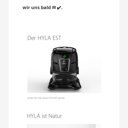
wir uns bald ✉ ✔️.