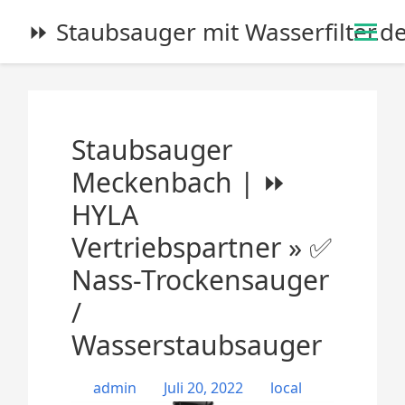
S
⏩ Staubsauger mit Wasserfilter.d
k
i
p
t
o
Staubsauger
c
o
Meckenbach | ⏩
n
HYLA
t
e
Vertriebspartner » ✅
n
Nass-Trockensauger
t
/
Wasserstaubsauger
admin
Juli 20, 2022
local