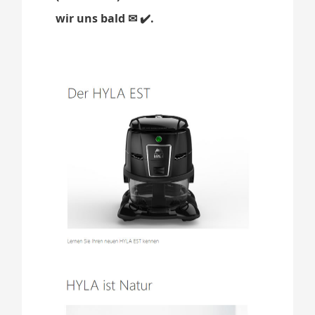
wir uns bald ✉ ✔️.