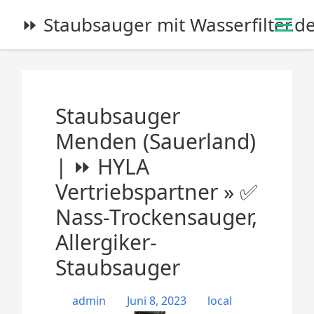
S
⏩ Staubsauger mit Wasserfilter.d
k
i
p
t
o
Staubsauger
c
o
Menden (Sauerland)
n
| ⏩ HYLA
t
e
Vertriebspartner » ✅
n
Nass-Trockensauger,
t
Allergiker-
Staubsauger
admin
Juni 8, 2023
local