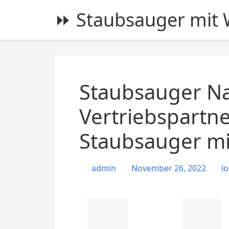
S
⏩ Staubsauger mit W
k
i
p
t
o
c
Staubsauger N
o
n
Vertriebspartn
t
Staubsauger mit
e
n
t
admin
November 26, 2022
lo