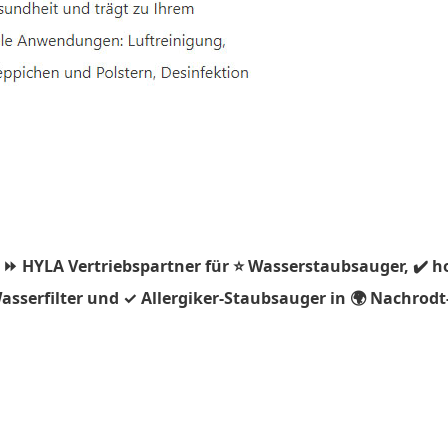
 ⏩ HYLA Vertriebspartner für ⭐ Wasserstaubsauger, ✔️ h
asserfilter und ✓ Allergiker-Staubsauger in 🌍 Nachro