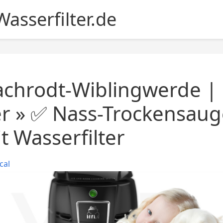
asserfilter.de
achrodt-Wiblingwerde |
er » ✅ Nass-Trockensaug
 Wasserfilter
cal