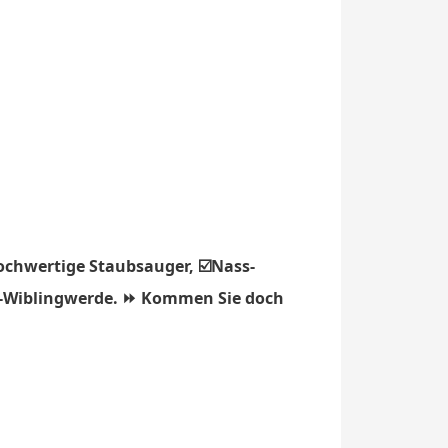
ochwertige Staubsauger, ☑️Nass-
dt-Wiblingwerde. ⏩ Kommen Sie doch