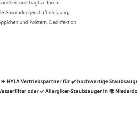
 ⏩ HYLA Vertriebspartner für ✔️ hochwertige Staubsauge
sserfilter oder ✓ Allergiker-Staubsauger in 🌍 Niederdo