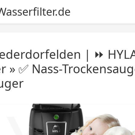
asserfilter.de
ederdorfelden | ⏩ HYL
er » ✅ Nass-Trockensaug
uger