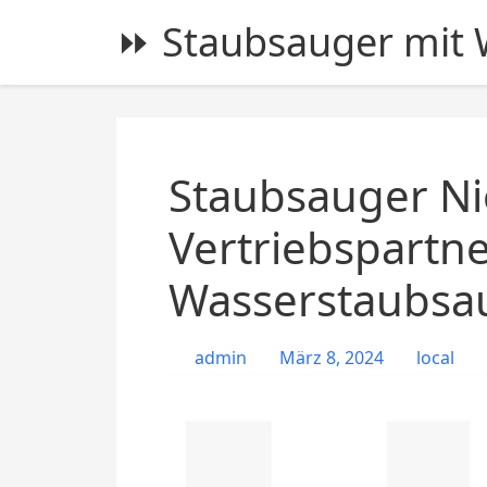
S
⏩ Staubsauger mit W
k
i
p
t
o
c
Staubsauger Ni
o
n
Vertriebspartn
t
Wasserstaubsa
e
n
t
admin
März 8, 2024
local