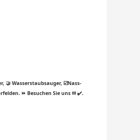
r, 🤝 Wasserstaubsauger, ☑️Nass-
rfelden. ⏩ Besuchen Sie uns ✉ ✔️.