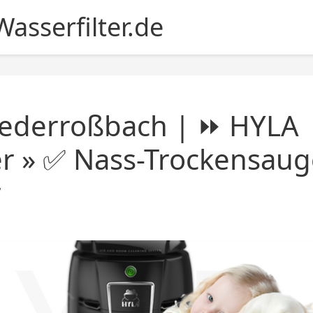
asserfilter.de
iederroßbach | ⏩ HYLA
er » ✅ Nass-Trockensaug
r