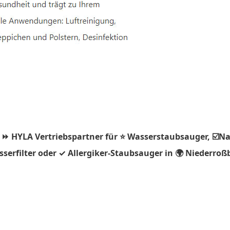
 ⏩ HYLA Vertriebspartner für ⭐ Wasserstaubsauger, ☑️Na
serfilter oder ✓ Allergiker-Staubsauger in 🌍 Niederroß