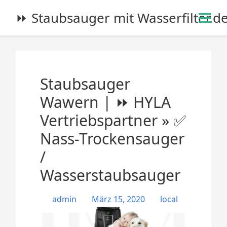
S
⏩ Staubsauger mit Wasserfilter.d
k
i
p
t
o
Staubsauger
c
o
Wawern | ⏩ HYLA
n
Vertriebspartner » ✅
t
e
Nass-Trockensauger
n
/
t
Wasserstaubsauger
admin
März 15, 2020
local