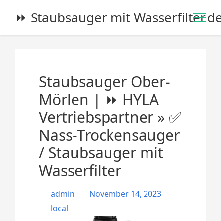
S
⏩ Staubsauger mit Wasserfilter.d
k
i
p
t
o
Staubsauger Ober-
c
o
Mörlen | ⏩ HYLA
n
Vertriebspartner » ✅
t
e
Nass-Trockensauger
n
/ Staubsauger mit
t
Wasserfilter
admin
November 14, 2023
local