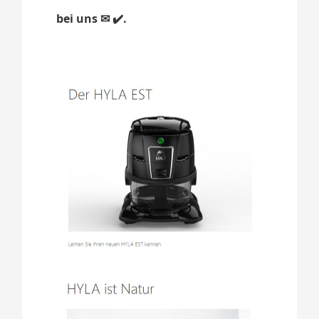
bei uns ✉ ✔️.