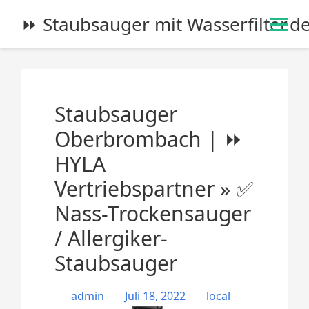
S
⏩ Staubsauger mit Wasserfilter.d
k
i
p
t
o
Staubsauger
c
o
Oberbrombach | ⏩
n
HYLA
t
e
Vertriebspartner » ✅
n
Nass-Trockensauger
t
/ Allergiker-
Staubsauger
admin
Juli 18, 2022
local