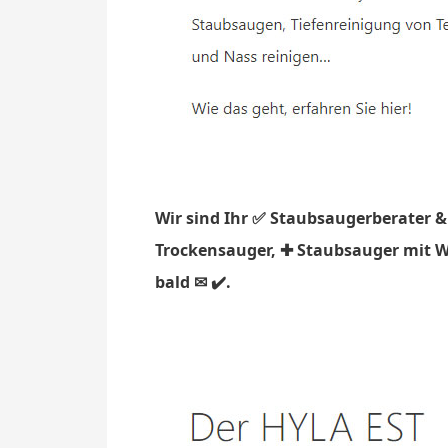
Wir sind Ihr ✅ Staubsaugerberater &
Trockensauger, ✚ Staubsauger mit Wa
bald ✉ ✔️.