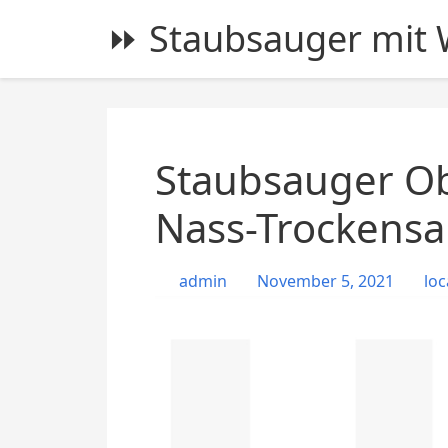
S
⏩ Staubsauger mit W
k
i
p
t
o
c
Staubsauger Ob
o
n
Nass-Trockensa
t
e
admin
November 5, 2021
loc
n
t