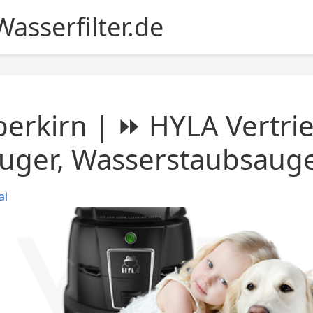
asserfilter.de
erkirn | ⏩ HYLA Vertri
uger, Wasserstaubsaug
al