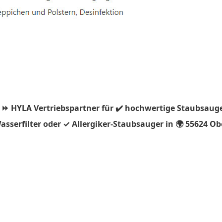
 ⏩ HYLA Vertriebspartner für ✔️ hochwertige Staubsauge
sserfilter oder ✓ Allergiker-Staubsauger in 🌍 55624 Ob