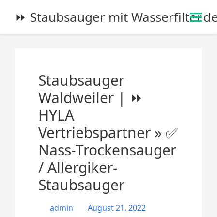
S
⏩ Staubsauger mit Wasserfilter.d
k
i
p
t
o
Staubsauger
c
o
Waldweiler | ⏩
n
HYLA
t
e
Vertriebspartner » ✅
n
Nass-Trockensauger
t
/ Allergiker-
Staubsauger
admin
August 21, 2022