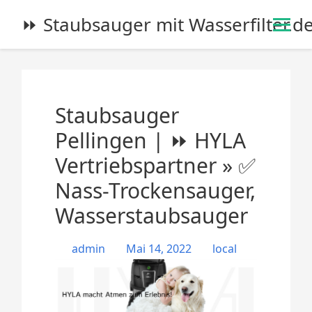
S
⏩ Staubsauger mit Wasserfilter.d
k
i
p
t
o
Staubsauger
c
o
Pellingen | ⏩ HYLA
n
Vertriebspartner » ✅
t
e
Nass-Trockensauger,
n
Wasserstaubsauger
t
admin
Mai 14, 2022
local