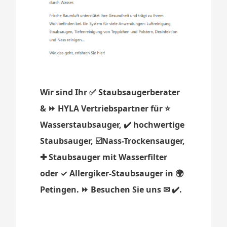
Wir sind Ihr ✅ Staubsaugerberater
& ⏩ HYLA Vertriebspartner für ⭐
Wasserstaubsauger, ✔️ hochwertige
Staubsauger, ☑️Nass-Trockensauger,
✚ Staubsauger mit Wasserfilter
oder ✓ Allergiker-Staubsauger in 🌍
Petingen. ⏩ Besuchen Sie uns ✉ ✔️.