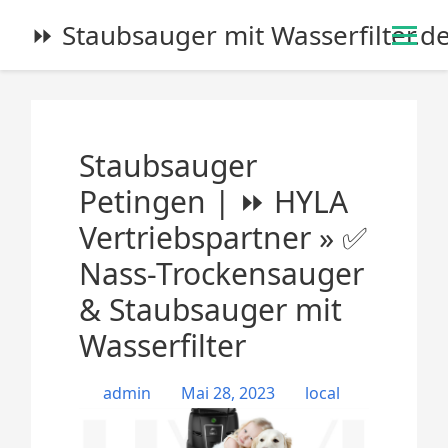
S
⏩ Staubsauger mit Wasserfilter.d
k
i
p
t
o
Staubsauger
c
o
Petingen | ⏩ HYLA
n
Vertriebspartner » ✅
t
e
Nass-Trockensauger
n
& Staubsauger mit
t
Wasserfilter
admin
Mai 28, 2023
local