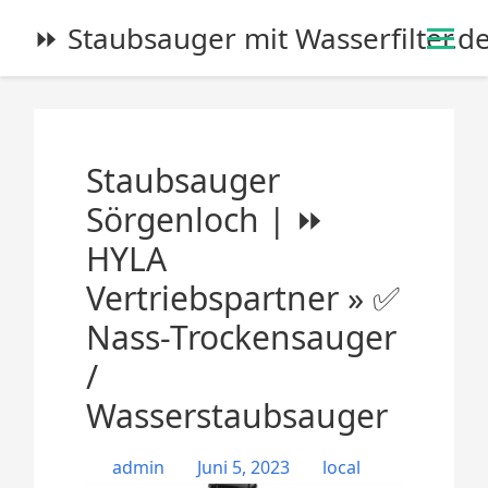
S
⏩ Staubsauger mit Wasserfilter.d
k
i
p
t
o
Staubsauger
c
o
Sörgenloch | ⏩
n
HYLA
t
e
Vertriebspartner » ✅
n
Nass-Trockensauger
t
/
Wasserstaubsauger
admin
Juni 5, 2023
local