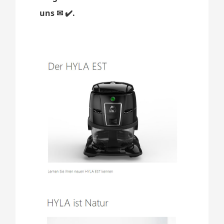
uns ✉ ✔️.