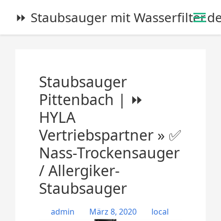
S
⏩ Staubsauger mit Wasserfilter.d
k
i
p
t
o
Staubsauger
c
o
Pittenbach | ⏩
n
HYLA
t
e
Vertriebspartner » ✅
n
Nass-Trockensauger
t
/ Allergiker-
Staubsauger
admin
März 8, 2020
local