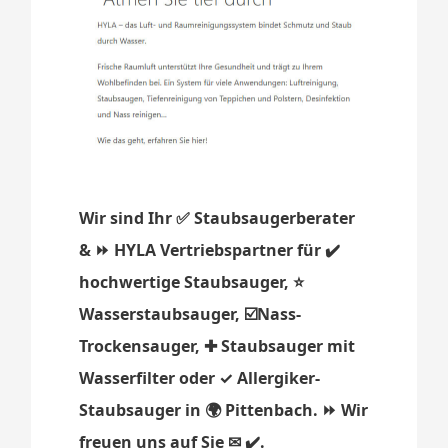
Wir sind Ihr ✅ Staubsaugerberater
& ⏩ HYLA Vertriebspartner für ✔️
hochwertige Staubsauger, ⭐
Wasserstaubsauger, ☑️Nass-
Trockensauger, ✚ Staubsauger mit
Wasserfilter oder ✓ Allergiker-
Staubsauger in 🌍 Pittenbach. ⏩ Wir
freuen uns auf Sie ✉ ✔️.