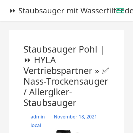
S
⏩ Staubsauger mit Wasserfilter.d
k
i
p
t
o
Staubsauger Pohl |
c
o
⏩ HYLA
n
Vertriebspartner » ✅
t
e
Nass-Trockensauger
n
/ Allergiker-
t
Staubsauger
admin
November 18, 2021
local