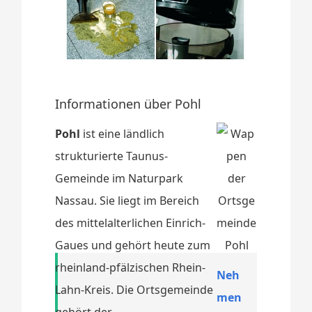
Informationen über Pohl
Pohl
ist eine ländlich
strukturierte Taunus-
Gemeinde im Naturpark
Nassau. Sie liegt im Bereich
des mittelalterlichen Einrich-
Gaues und gehört heute zum
rheinland-pfälzischen Rhein-
Neh
Lahn-Kreis. Die Ortsgemeinde
men
gehört der