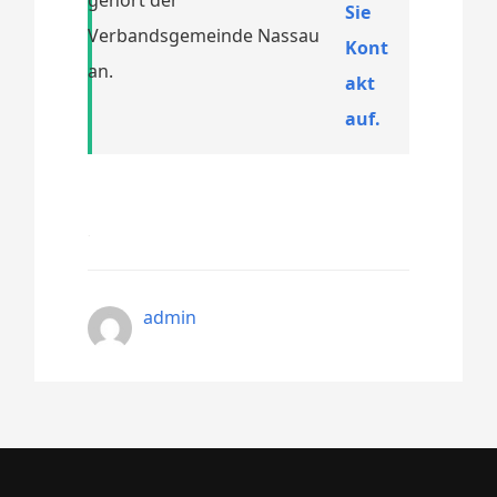
Sie
Verbandsgemeinde Nassau
Kont
an.
akt
auf.
admin