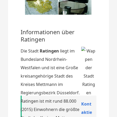
Informationen über
Ratingen
Die Stadt
Ratingen
liegt im
Bundesland Nordrhein-
Westfalen und ist eine Große
kreisangehörige Stadt des
Kreises Mettmann im
Regierungsbezirk Düsseldorf.
Ratingen ist mit rund 88.000
Kont
(2015) Einwohnern die größte
aktie