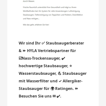
Wir sind Ihr ✅ Staubsaugerberater
& ⏩ HYLA Vertriebspartner für
☑️Nass-Trockensauger, ✔️
hochwertige Staubsauger, ⭐
Wasserstaubsauger, 💪 Staubsauger
mit Wasserfilter und ✓ Allergiker-
Staubsauger für 🌍 Ratingen. ⏩
Besuchen Sie uns ✉ ✔️.