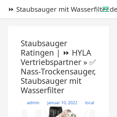
S
⏩ Staubsauger mit Wasserfilter.d
k
i
p
t
o
Staubsauger
c
o
Ratingen | ⏩ HYLA
n
Vertriebspartner » ✅
t
e
Nass-Trockensauger,
n
Staubsauger mit
t
Wasserfilter
admin
Januar 10, 2022
local