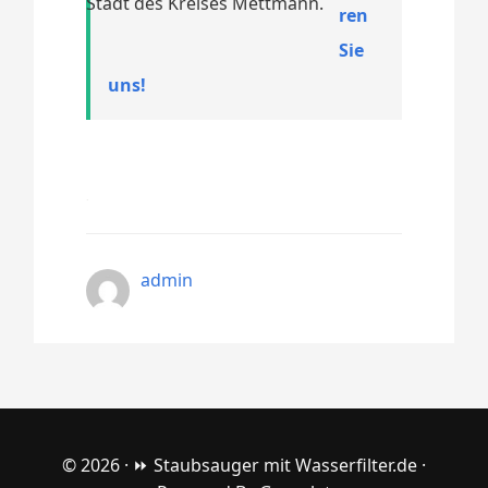
Stadt des Kreises Mettmann.
ren
Sie
uns!
admin
© 2026 ·
⏩ Staubsauger mit Wasserfilter.de
·