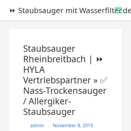
S
⏩ Staubsauger mit Wasserfilter.d
k
i
p
t
o
Staubsauger
c
o
Rheinbreitbach | ⏩
n
HYLA
t
e
Vertriebspartner » ✅
n
Nass-Trockensauger
t
/ Allergiker-
Staubsauger
admin
November 8, 2019